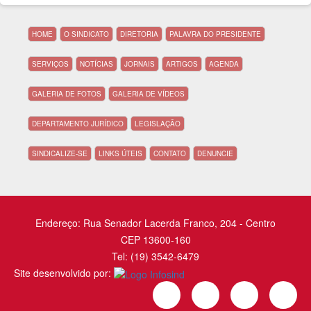
HOME
O SINDICATO
DIRETORIA
PALAVRA DO PRESIDENTE
SERVIÇOS
NOTÍCIAS
JORNAIS
ARTIGOS
AGENDA
GALERIA DE FOTOS
GALERIA DE VÍDEOS
DEPARTAMENTO JURÍDICO
LEGISLAÇÃO
SINDICALIZE-SE
LINKS ÚTEIS
CONTATO
DENUNCIE
Endereço: Rua Senador Lacerda Franco, 204 - Centro
CEP 13600-160
Tel: (19) 3542-6479
Site desenvolvido por: