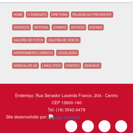
HOME
O SINDICATO
DIRETORIA
PALAVRA DO PRESIDENTE
SERVIÇOS
NOTÍCIAS
JORNAIS
ARTIGOS
AGENDA
GALERIA DE FOTOS
GALERIA DE VÍDEOS
DEPARTAMENTO JURÍDICO
LEGISLAÇÃO
SINDICALIZE-SE
LINKS ÚTEIS
CONTATO
DENUNCIE
Endereço: Rua Senador Lacerda Franco, 204 - Centro
CEP 13600-160
Tel: (19) 3542-6479
Site desenvolvido por: