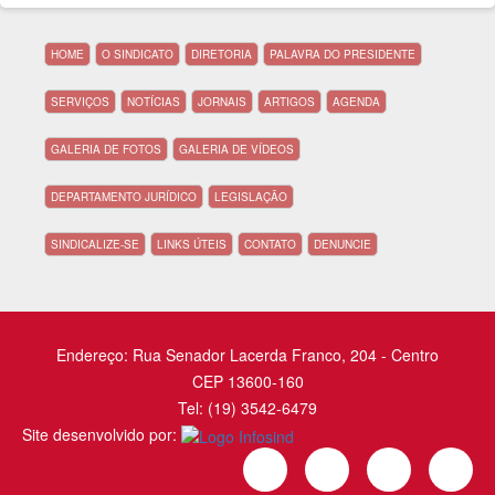
HOME
O SINDICATO
DIRETORIA
PALAVRA DO PRESIDENTE
SERVIÇOS
NOTÍCIAS
JORNAIS
ARTIGOS
AGENDA
GALERIA DE FOTOS
GALERIA DE VÍDEOS
DEPARTAMENTO JURÍDICO
LEGISLAÇÃO
SINDICALIZE-SE
LINKS ÚTEIS
CONTATO
DENUNCIE
Endereço: Rua Senador Lacerda Franco, 204 - Centro
CEP 13600-160
Tel: (19) 3542-6479
Site desenvolvido por: